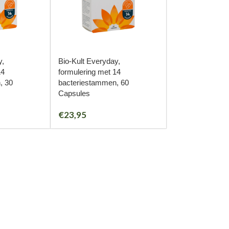
y,
Bio-Kult Everyday,
14
formulering met 14
, 30
bacteriestammen, 60
Capsules
€
23,95