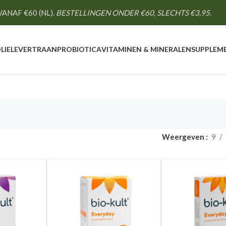
ANAF €60 (NL).
BESTELLINGEN ONDER €60, SLECHTS €3,95.
LIE
LEVERTRAAN
PROBIOTICA
VITAMINEN & MINERALEN
SUPPLEM
Weergeven
9