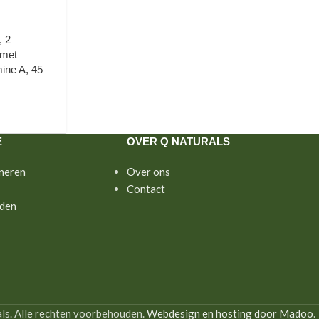
, 2
 met
mine A, 45
E
OVER Q NATURALS
neren
Over ons
Contact
den
s. Alle rechten voorbehouden.
Webdesign en hosting door Madoo
.