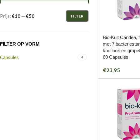
Prijs:
€10
—
€50
FILTER
Bio-Kult Candéa, 
met 7 bacteriest
FILTER OP VORM
knoflook en grapefr
60 Capsules
Capsules
4
€
23,95