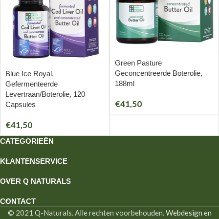
Green Pasture
Geconcentreerde Boterolie,
Blue Ice Royal,
188ml
Gefermenteerde
Levertraan/Boterolie, 120
€
41,50
Capsules
€
41,50
CATEGORIEËN
KLANTENSERVICE
OVER Q NATURALS
CONTACT
© 2021 Q-Naturals. Alle rechten voorbehouden.
Webdesign en